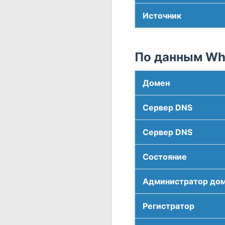
Источник
По данным Who
Домен
Сервер DNS
Сервер DNS
Соcтояние
Администратор до
Регистратор