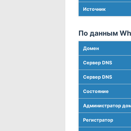
Источник
По данным Who
Домен
Сервер DNS
Сервер DNS
Соcтояние
Администратор до
Регистратор